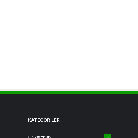
KATEGORİLER
Sketchup
58