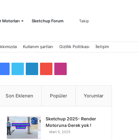
Kayıt
Arama
 Motorları
Sketchup Forum
Takip
kkımızda
Kullanım şartları
Gizlilik Politikası
İletişim
Ol
yap
F
T
L
Y
I
a
w
i
o
n
c
i
n
u
s
Son Eklenen
Popüler
Yorumlar
...
e
t
k
T
t
b
t
e
u
a
Sketchup 2025- Render
Motoruna Gerek yok !
o
e
d
b
g
Mart 5, 2025