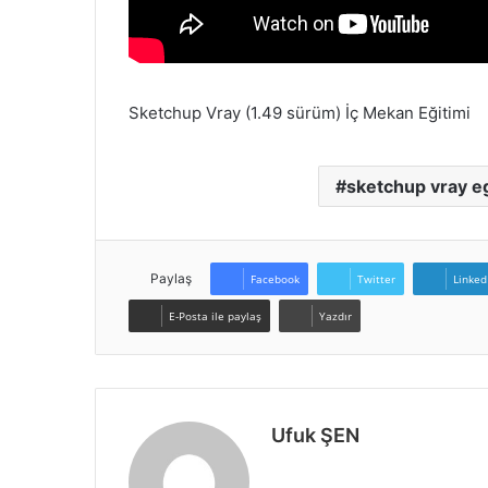
Sketchup Vray (1.49 sürüm) İç Mekan Eğitimi
sketchup vray e
Paylaş
Facebook
Twitter
Linked
E-Posta ile paylaş
Yazdır
Ufuk ŞEN
W