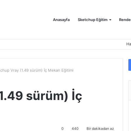
Anasayfa
Sketchup Eğitim
Render
Ha
chup Vray (1.49 sürüm) İç Mekan Eğitimi
1.49 sürüm) İç
0
440
Bir dakikadan az