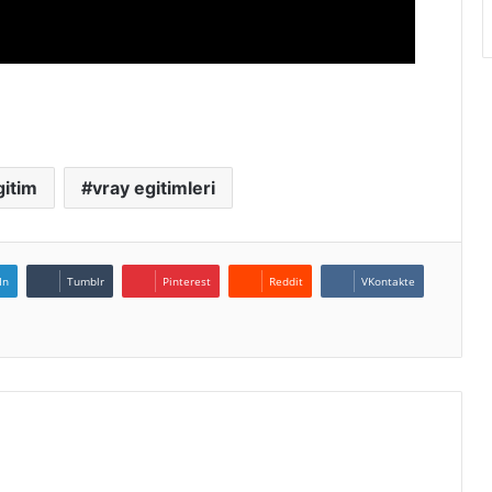
gitim
vray egitimleri
In
Tumblr
Pinterest
Reddit
VKontakte