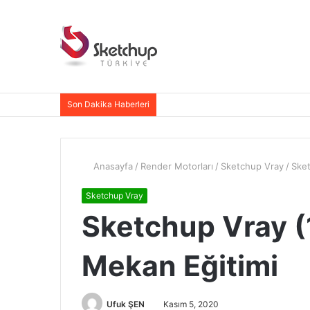
Son Dakika Haberleri
Anasayfa
/
Render Motorları
/
Sketchup Vray
/
Sket
Sketchup Vray
Sketchup Vray (
Mekan Eğitimi
Ufuk ŞEN
Kasım 5, 2020