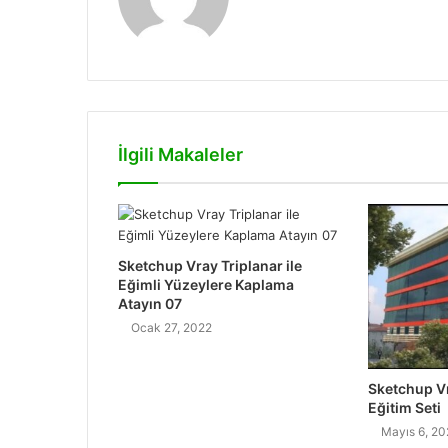
e
b
s
i
t
e
İlgili Makaleler
s
i
Sketchup Vray Triplanar ile
Eğimli Yüzeylere Kaplama
Atayın 07
Ocak 27, 2022
Sketchup V
Eğitim Seti
Mayıs 6, 20