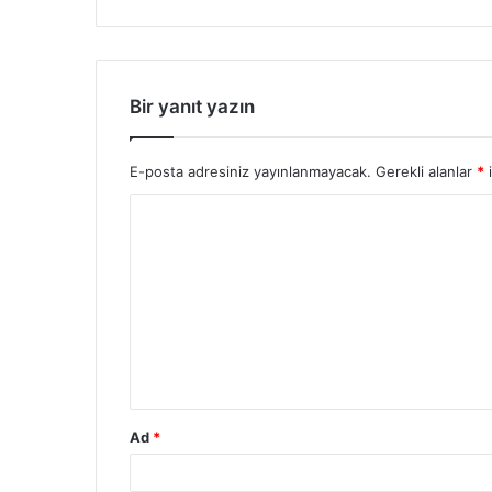
Bir yanıt yazın
E-posta adresiniz yayınlanmayacak.
Gerekli alanlar
*
i
Y
o
r
u
m
*
Ad
*