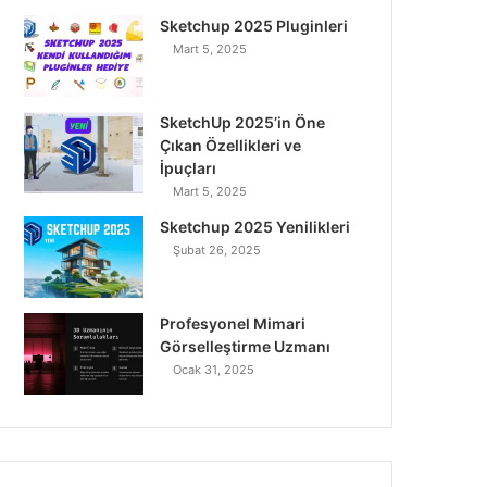
o
r
I
e
r
Sketchup 2025 Pluginleri
Mart 5, 2025
k
n
a
m
SketchUp 2025’in Öne
Çıkan Özellikleri ve
İpuçları
Mart 5, 2025
Sketchup 2025 Yenilikleri
Şubat 26, 2025
Profesyonel Mimari
Görselleştirme Uzmanı
Ocak 31, 2025