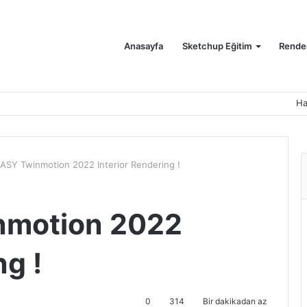
Anasayfa
Sketchup Eğitim
Render
Ha
ASY Twinmotion 2022 Interior Rendering !
nmotion 2022
ng !
0
314
Bir dakikadan az