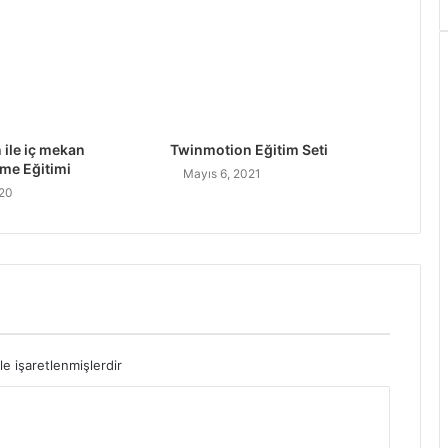
ile iç mekan
Twinmotion Eğitim Seti
rme Eğitimi
Mayıs 6, 2021
020
le işaretlenmişlerdir