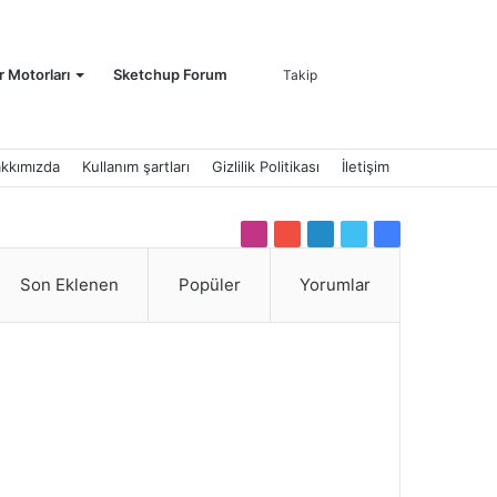
Kayıt
Arama
 Motorları
Sketchup Forum
Takip
kkımızda
Kullanım şartları
Gizlilik Politikası
İletişim
Ol
yap
Instagram
YouTube
LinkedIn
Twitter
Facebook
Son Eklenen
Popüler
Yorumlar
...