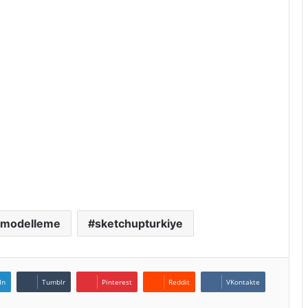
 modelleme
sketchupturkiye
In
Tumblr
Pinterest
Reddit
VKontakte