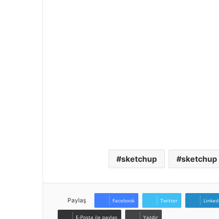
sketchup
sketchup
Paylaş
Facebook
Twitter
Linked
E-Posta ile paylaş
Yazdır