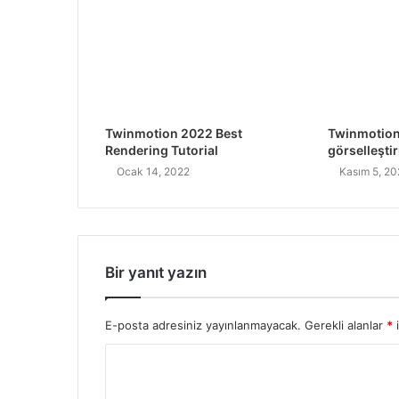
Twinmotion 2022 Best
Twinmotion 
Rendering Tutorial
görselleşti
Ocak 14, 2022
Kasım 5, 2
Bir yanıt yazın
E-posta adresiniz yayınlanmayacak.
Gerekli alanlar
*
i
Y
o