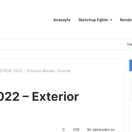
Anasayfa
Sketchup Eğitim
Render
Ha
TION 2022 – Exterior Render Tutorial
2 – Exterior
0
358
Bir dakikadan az