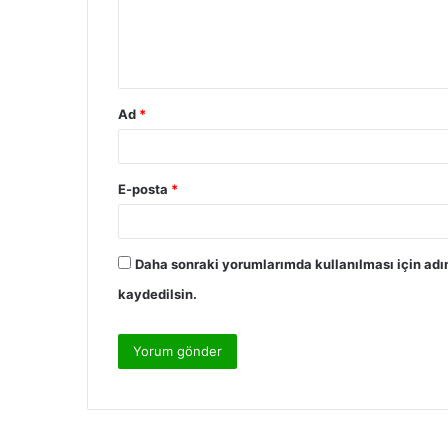
m
*
Ad
*
E-posta
*
Daha sonraki yorumlarımda kullanılması için adı
kaydedilsin.