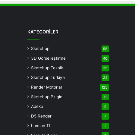
KATEGORİLER
Sketchup
58
3D Görselleştirme
40
Sketchup Teknik
35
Sketchup Türkiye
34
Render Motorları
125
Sketchup Plugin
11
Adeko
9
D5 Render
7
Lumion 11
2