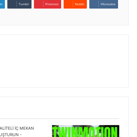
In
Tumblr
Pinterest
Reddit
VKontakte