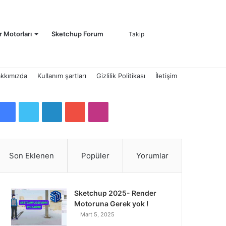
Kayıt
Arama
 Motorları
Sketchup Forum
Takip
kkımızda
Kullanım şartları
Gizlilik Politikası
İletişim
Ol
yap
Facebook
Twitter
LinkedIn
YouTube
Instagram
Son Eklenen
Popüler
Yorumlar
...
Sketchup 2025- Render
Motoruna Gerek yok !
Mart 5, 2025