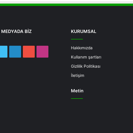
 MEDYADA BİZ
KURUMSAL
Hakkımızda
ebook
Twitter
LinkedIn
YouTube
Instagram
Kullanım şartları
Gizlilik Politikası
İletişim
Metin
Deneme
Bonusu
Veren
Siteler