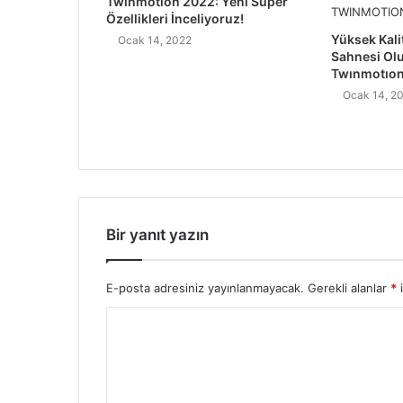
Twinmotion 2022: Yeni Süper
Özellikleri İnceliyoruz!
Yüksek Kali
Ocak 14, 2022
Sahnesi Ol
Twınmotıo
Ocak 14, 2
Bir yanıt yazın
E-posta adresiniz yayınlanmayacak.
Gerekli alanlar
*
i
Y
o
r
u