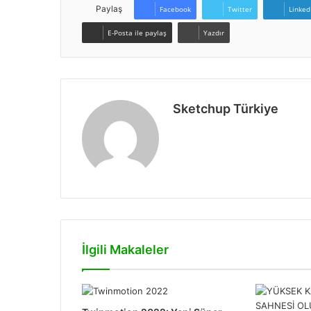
Paylaş
Facebook
Twitter
Linked
E-Posta ile paylaş
Yazdır
Sketchup Türkiye
Web
sitesi
İlgili Makaleler