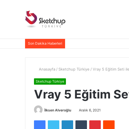
Son Dakika Haberleri
Anasayfa
/
Sketchup Türkiye
/
Vray 5 Eğitim Seti i
Sketchup Türkiye
Vray 5 Eğitim Se
İlksen Alveroğlu
Aralık 6, 2021
Facebook
Twitter
LinkedIn
Tumblr
Pinterest
Reddit