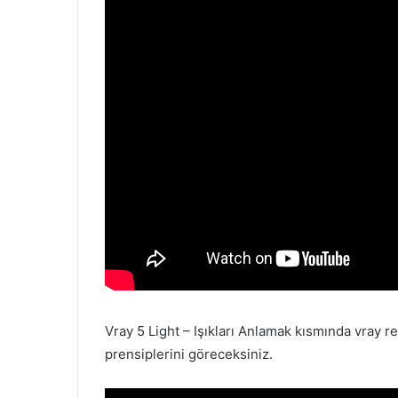
Vray 5 Light – Işıkları Anlamak kısmında vray rec
prensiplerini göreceksiniz.