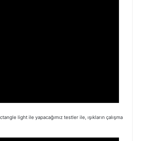
tangle light ile yapacağımız testler ile, ışıkların çalışma