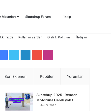
Kayıt
Arama
 Motorları
Sketchup Forum
Takip
kkımızda
Kullanım şartları
Gizlilik Politikası
İletişim
Ol
yap
F
T
L
Y
I
a
w
i
o
n
c
i
n
u
s
Son Eklenen
Popüler
Yorumlar
...
e
t
k
T
t
b
t
e
u
a
Sketchup 2025- Render
Motoruna Gerek yok !
o
e
d
b
g
Mart 5, 2025