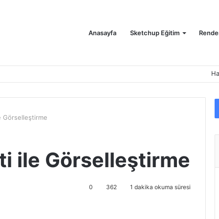
Anasayfa
Sketchup Eğitim
Render
Ha
le Görselleştirme
ti ile Görselleştirme
0
362
1 dakika okuma süresi