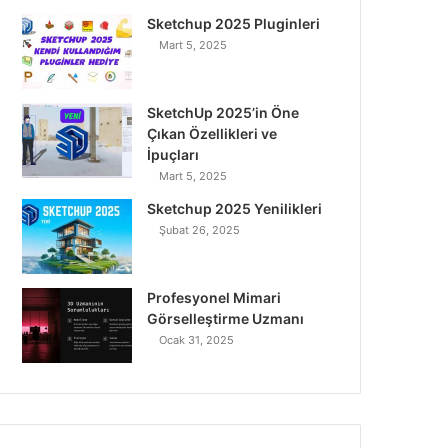
o
r
I
e
r
Sketchup 2025 Pluginleri
Mart 5, 2025
k
n
a
m
SketchUp 2025’in Öne
Çıkan Özellikleri ve
İpuçları
Mart 5, 2025
Sketchup 2025 Yenilikleri
Şubat 26, 2025
Profesyonel Mimari
Görselleştirme Uzmanı
Ocak 31, 2025