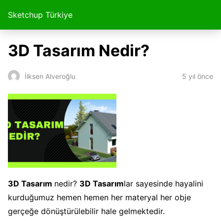
Sketchup Türkiye
3D Tasarım Nedir?
5 yıl önce
İlksen Alveroğlu
3D Tasarım
nedir?
3D Tasarım
lar sayesinde hayalini
kurduğumuz hemen hemen her materyal her obje
gerçeğe dönüştürülebilir hale gelmektedir.