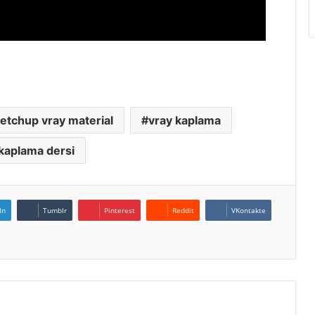
etchup vray material
vray kaplama
kaplama dersi
In
Tumblr
Pinterest
Reddit
VKontakte