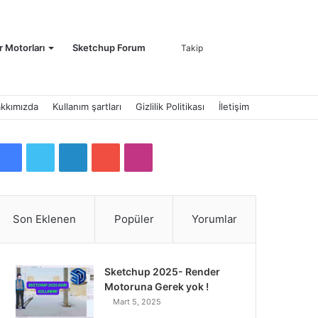
Kayıt
Arama
 Motorları
Sketchup Forum
Takip
kkımızda
Kullanım şartları
Gizlilik Politikası
İletişim
Ol
yap
F
T
L
Y
I
a
w
i
o
n
c
i
n
u
s
Son Eklenen
Popüler
Yorumlar
...
e
t
k
T
t
b
t
e
u
a
Sketchup 2025- Render
Motoruna Gerek yok !
o
e
d
b
g
Mart 5, 2025