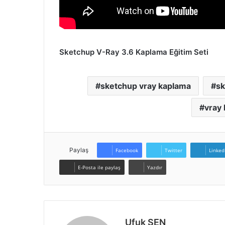
Sketchup V-Ray 3.6 Kaplama Eğitim Seti
sketchup vray kaplama
sk
vray 
Paylaş
Facebook
Twitter
Linked
E-Posta ile paylaş
Yazdır
Ufuk ŞEN