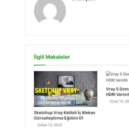
W
e
b
s
i
t
e
İlgili Makaleler
s
i
Vray 5 Dome
HDRI Veriml
Ocak 14, 2
Sketchup Vray Kaliteli İç Mekan
Görselleştirme Eğitimi 01
Şubat 13, 2022