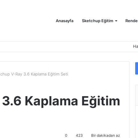
Anasayfa
Sketchup Eğitim
Render
Ha
chup V-Ray 3.6 Kaplama Eğitim Seti
3.6 Kaplama Eğitim
0
423
Bir dakikadan az