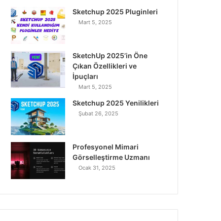
o
r
I
e
r
Sketchup 2025 Pluginleri
Mart 5, 2025
k
n
a
m
SketchUp 2025’in Öne
Çıkan Özellikleri ve
İpuçları
Mart 5, 2025
Sketchup 2025 Yenilikleri
Şubat 26, 2025
Profesyonel Mimari
Görselleştirme Uzmanı
Ocak 31, 2025