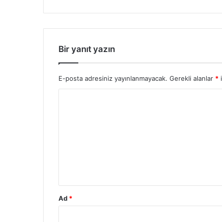
Bir yanıt yazın
E-posta adresiniz yayınlanmayacak.
Gerekli alanlar
*
i
Y
o
r
u
m
*
Ad
*