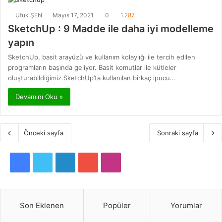
Ufuk ŞEN
Mayıs 17, 2021
0
1.287
SketchUp : 9 Madde ile daha iyi modelleme
yapın
SketchUp, basit arayüzü ve kullanım kolaylığı ile tercih edilen
programların başında geliyor. Basit komutlar ile kütleler
oluşturabildiğimiz.SketchUp’ta kullanılan birkaç ipucu…
Devamını Oku »
Önceki sayfa
Sonraki sayfa
F
T
L
Y
I
a
w
i
o
n
c
i
n
u
s
Son Eklenen
Popüler
Yorumlar
e
t
k
T
t