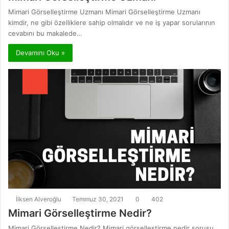
Mimari Görselleştirme Uzmanı Mimari Görselleştirme Uzmanı
kimdir, ne gibi özelliklere sahip olmalıdır ve ne iş yapar sorularının
cevabını bu makalede…
Devamını Oku »
İlksen Alveroğlu
Temmuz 30, 2021
0
402
Mimari Görselleştirme Nedir?
Mimari Görselleştirme Nedir? Mimari görselleştirme nedir sorusu