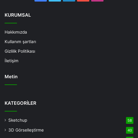
KURUMSAL
Hakkımızda
Kullanım şartları
Gizlilik Politikası
İletişim
Metin
Deneme
Bonusu
KATEGORİLER
Veren
Siteler
Sketchup
58
Deneme
3D Görselleştirme
40
Bonusu