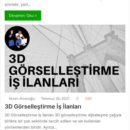
sınırlıdır, yani…
Devamını Oku »
İlksen Alveroğlu
Temmuz 26, 2021
0
520
3D Görselleştirme İş İlanları
3D Görselleştirme İş İlanları 3D görselleştirme dijitalleşme çağıyla
birlikte bir çok sektörde tercih edilen ve sık kullanılan
yöntemlerden biridir. Ayrıca…