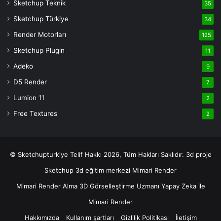
casino
Sketchup Teknik
35
siteleri
Sketchup Türkiye
34
deneme
Render Motorları
125
bonusu
veren
Sketchup Plugin
11
siteler
Adeko
9
deneme
D5 Render
7
bonusu
veren
Lumion 11
2
siteler
Free Textures
2
© Sketchupturkiye Telif Hakkı 2026, Tüm Hakları Saklıdır.
3d proje
Sketchup
3d eğitim merkezi
Mimari Render
Mimari Render Alma
3D Görselleştirme Uzmanı
Yapay Zeka ile
Mimari Render
Hakkımızda
Kullanım şartları
Gizlilik Politikası
İletişim