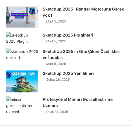
Sketchup 2025- Render Motoruna Gerek
b
t
e
u
a
yok !
Mart 5, 2025
o
e
d
b
g
o
r
I
e
r
Sketchup 2025 Pluginleri
Mart 5, 2025
k
n
a
SketchUp 2025’in Öne Çıkan Özellikleri
ve İpuçları
m
Mart 5, 2025
Sketchup 2025 Yenilikleri
Şubat 26, 2025
Profesyonel Mimari Görselleştirme
Uzmanı
Ocak 31, 2025