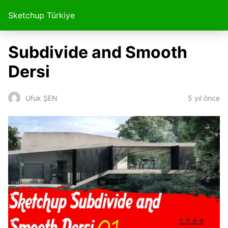
Sketchup Türkiye
Subdivide and Smooth
Dersi
5 yıl önce
Ufuk ŞEN