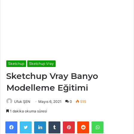
Sketchup
Sketchup Vray
Sketchup Vray Banyo
Modelleme Eğitimi
Ufuk ŞEN
Mayıs 6, 2021
0
515
1 dakika okuma süresi
Facebook
Twitter
LinkedIn
Tumblr
Pinterest
Reddit
WhatsApp