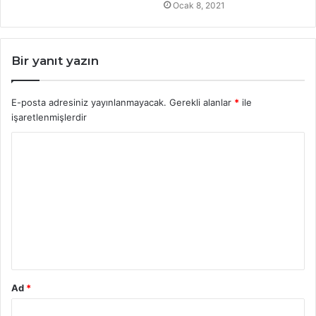
Ocak 8, 2021
Bir yanıt yazın
E-posta adresiniz yayınlanmayacak.
Gerekli alanlar
*
ile
işaretlenmişlerdir
Y
o
r
u
m
*
Ad
*