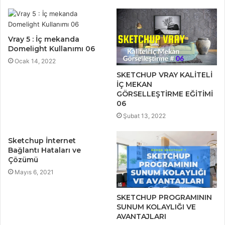
t
e
s
i
Vray 5 : İç mekanda
Domelight Kullanımı 06
Ocak 14, 2022
SKETCHUP VRAY KALİTELİ
İÇ MEKAN
GÖRSELLEŞTİRME EĞİTİMİ
06
Şubat 13, 2022
Sketchup İnternet
Bağlantı Hataları ve
Çözümü
Mayıs 6, 2021
SKETCHUP PROGRAMININ
SUNUM KOLAYLIĞI VE
AVANTAJLARI