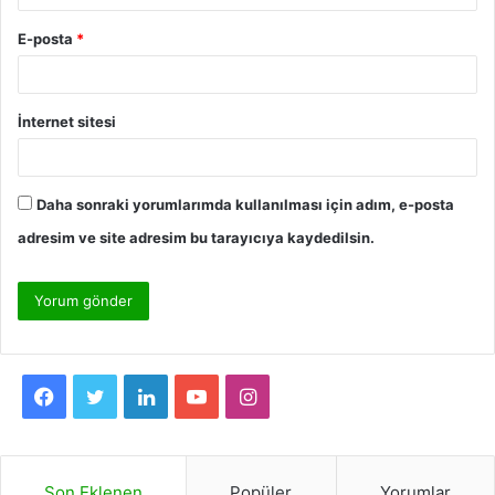
E-posta
*
İnternet sitesi
Daha sonraki yorumlarımda kullanılması için adım, e-posta
adresim ve site adresim bu tarayıcıya kaydedilsin.
F
T
L
Y
I
a
w
i
o
n
c
i
n
u
s
Son Eklenen
Popüler
Yorumlar