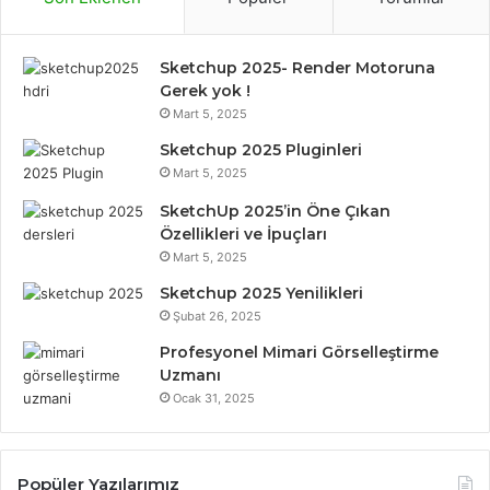
e
t
k
T
t
Sketchup 2025- Render Motoruna
b
t
e
u
a
Gerek yok !
Mart 5, 2025
o
e
d
b
g
Sketchup 2025 Pluginleri
o
r
I
e
r
Mart 5, 2025
k
n
a
SketchUp 2025’in Öne Çıkan
Özellikleri ve İpuçları
m
Mart 5, 2025
Sketchup 2025 Yenilikleri
Şubat 26, 2025
Profesyonel Mimari Görselleştirme
Uzmanı
Ocak 31, 2025
Popüler Yazılarımız