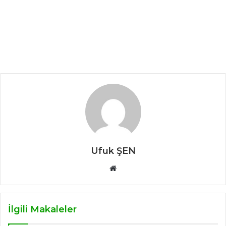
Ufuk ŞEN
W
e
b
s
İlgili Makaleler
i