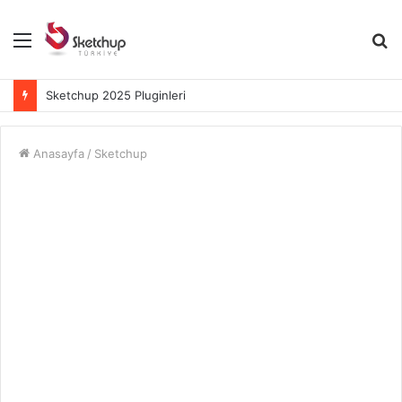
Menü
A
y
...
SketchUp 2025’in Öne Çıkan Özellikleri ve İpuçları
Anasayfa
/
Sketchup