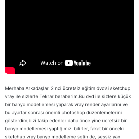
Merhaba Arkadaşlar, 2 nci ücretsiz eğitim dvd’si sketchup
vray ile sizlerle Tekrar beraberim.Bu dvd ile sizlere küçük
bir banyo modellemesi yaparak vray render ayarlarını ve
bu ayarlar sonrası önemli photoshop düzenlemelerini
gösterdim,bizi takip edenler daha önce yine ücretsiz bir
banyo modellemesi yaptığımızı bilirler, fakat bir önceki
sketchup vray banyo modelleme setin de, sessiz yani