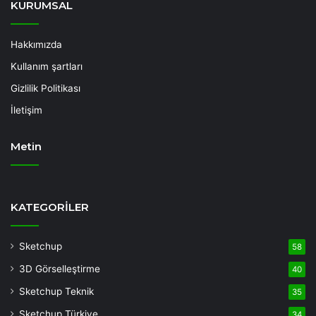
KURUMSAL
Hakkımızda
Kullanım şartları
Gizlilik Politikası
İletişim
Metin
Deneme
Bonusu
KATEGORİLER
Veren
Siteler
Sketchup
58
Deneme
3D Görselleştirme
40
Bonusu
casino
Sketchup Teknik
35
siteleri
Sketchup Türkiye
34