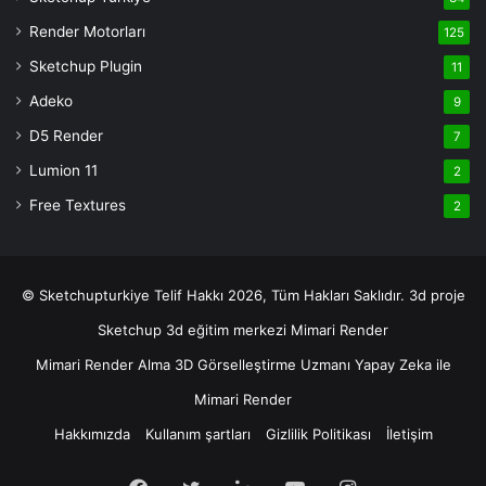
deneme
Render Motorları
125
bonusu
veren
Sketchup Plugin
11
siteler
Adeko
9
deneme
D5 Render
7
bonusu
veren
Lumion 11
2
siteler
Free Textures
2
© Sketchupturkiye Telif Hakkı 2026, Tüm Hakları Saklıdır.
3d proje
Sketchup
3d eğitim merkezi
Mimari Render
Mimari Render Alma
3D Görselleştirme Uzmanı
Yapay Zeka ile
Mimari Render
Hakkımızda
Kullanım şartları
Gizlilik Politikası
İletişim