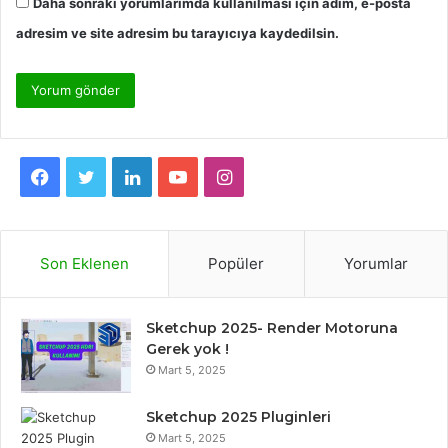
Daha sonraki yorumlarımda kullanılması için adım, e-posta
adresim ve site adresim bu tarayıcıya kaydedilsin.
F
T
L
Y
I
a
w
i
o
n
c
i
n
u
s
Son Eklenen
Popüler
Yorumlar
e
t
k
T
t
Sketchup 2025- Render Motoruna
b
t
e
u
a
Gerek yok !
Mart 5, 2025
o
e
d
b
g
o
r
I
e
r
Sketchup 2025 Pluginleri
Mart 5, 2025