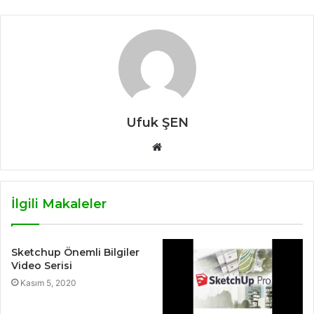
Ufuk ŞEN
W
e
b
s
İlgili Makaleler
i
t
e
Sketchup Önemli Bilgiler
s
Video Serisi
i
Kasım 5, 2020