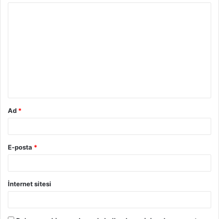
Y
o
r
u
m
*
Ad
*
E-posta
*
İnternet sitesi