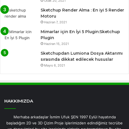
Ocak 20, 2021
Sketchup Render Alma : En iyi 5 Render
Motoru
Haziran 7, 2021
Mimarlar için En İyi 5 Plugin:Sketchup
Plugin
Haziran 15, 2021
Sketchupdan Lumiona Dosya Aktarımı
sırasında dikkat edilecek hususlar
Mayıs 6, 2021
HAKKIMIZDA
Merhaba arkadaşlar İsmim Ufuk ŞEN 1997 Eylül hayatında
başladığım 2D ve 3D Çizim Proje işlerimizden edindiğimiz tecrübe
ve deneyimleri bu site içerisinde sizlerle paylaşmaktayız.Bu site