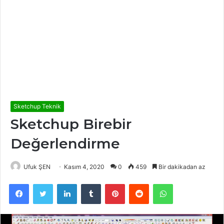
Sketchup Teknik
Sketchup Birebir
Değerlendirme
Ufuk ŞEN
Kasım 4, 2020
0
459
Bir dakikadan az
Facebook
Twitter
LinkedIn
Tumblr
Pinterest
Reddit
WhatsApp