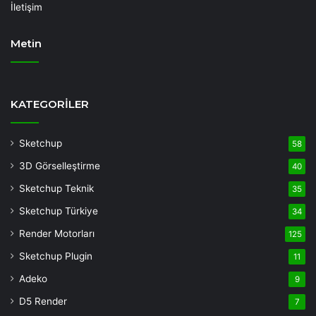
İletişim
Metin
Deneme
Bonusu
KATEGORİLER
Veren
Siteler
Sketchup
58
Deneme
3D Görselleştirme
40
Bonusu
casino
Sketchup Teknik
35
siteleri
Sketchup Türkiye
34
deneme
Render Motorları
125
bonusu
veren
Sketchup Plugin
11
siteler
Adeko
9
deneme
D5 Render
7
bonusu