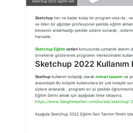
sketchup 2022 egitim seti
Sketchup
her ne kadar kolay bir program olsa da , ve 
ve bilen bir ağızdan profesyonel şekilde eğitim alman
kimsenin anlatmadığı şekilde sizlere sunarak , sizler
harcadık.
Sketchup Eğitim
setleri
konusunda uzmanlık alanım do
örneklerle göstererek programın merkezindeki kullanı
Sketchup 2022 Kullanım K
Skethup
kullanım kolaylığı olarak
mimari tasarım
ve pr
arasındadır.Bu kolaylık kullanıcılara bir çok kolaylık s
sizlere anlatarak , programı en iyi şekilde öğrenmeniz
Eğitim Setini almak için aşağıdaki linke tıklayınız.
https://www.3degitimsetleri.com/kurslar/sketchup-2
Aşağıda Sketchup 2022 Eğitim Seti Tanıtım filmini izley