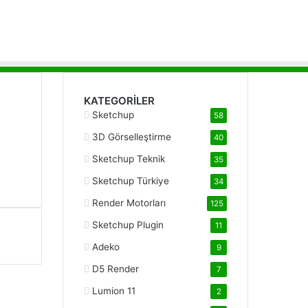
KATEGORİLER
Sketchup
58
3D Görselleştirme
40
Sketchup Teknik
35
Sketchup Türkiye
34
Render Motorları
125
Sketchup Plugin
11
Adeko
9
D5 Render
7
Lumion 11
2