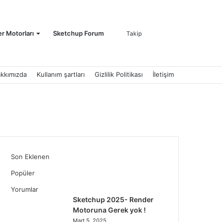
Kayıt
Arama
r Motorları
Sketchup Forum
Takip
kkımızda
Kullanım şartları
Gizlilik Politikası
İletişim
Ol
yap
Facebook
Twitter
LinkedIn
YouTube
Instagram
Son Eklenen
...
Popüler
Yorumlar
Sketchup 2025- Render
Motoruna Gerek yok !
Mart 5, 2025