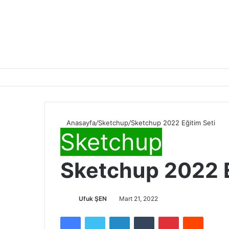
Anasayfa
/
Sketchup
/
Sketchup 2022 Eğitim Seti
Sketchup
Sketchup 2022 E
Ufuk ŞEN
Mart 21, 2022
Facebook
Twitter
LinkedIn
Tumblr
Pinterest
Reddit