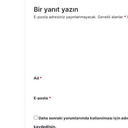
Bir yanıt yazın
E-posta adresiniz yayınlanmayacak.
Gerekli alanlar
*
i
Y
o
r
u
m
*
Ad
*
E-posta
*
Daha sonraki yorumlarımda kullanılması için adı
kaydedilsin.