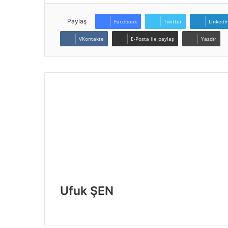
Paylaş
Facebook
Twitter
LinkedI
VKontakte
E-Posta ile paylaş
Yazdır
Ufuk ŞEN
Web
sitesi