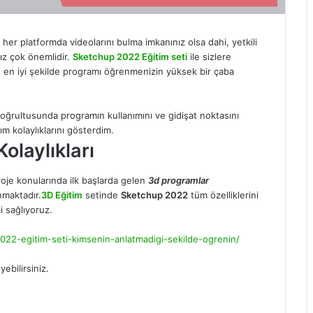
her platformda videolarını bulma imkanınız olsa dahi, yetkili
ız çok önemlidir.
Sketchup 2022 Eğitim seti
ile sizlere
in en iyi şekilde programı öğrenmenizin yüksek bir çaba
ğrultusunda programın kullanımını ve gidişat noktasını
m kolaylıklarını gösterdim.
olaylıkları
oje konularında ilk başlarda gelen
3d programlar
unmaktadır.
3D Eğitim
setinde
Sketchup 2022
tüm özelliklerini
i sağlıyoruz.
022-egitim-seti-kimsenin-anlatmadigi-sekilde-ogrenin/
ebilirsiniz.