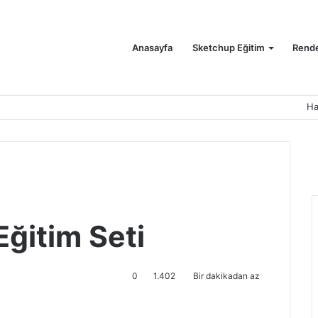
Anasayfa
Sketchup Eğitim
Rende
Ha
ğitim Seti
0
1.402
Bir dakikadan az