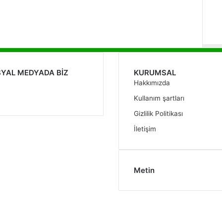
YAL MEDYADA BİZ
KURUMSAL
Hakkımızda
acebook
Twitter
LinkedIn
YouTube
Instagram
Kullanım şartları
Gizlilik Politikası
İletişim
Metin
Deneme
Bonusu
Veren
Siteler