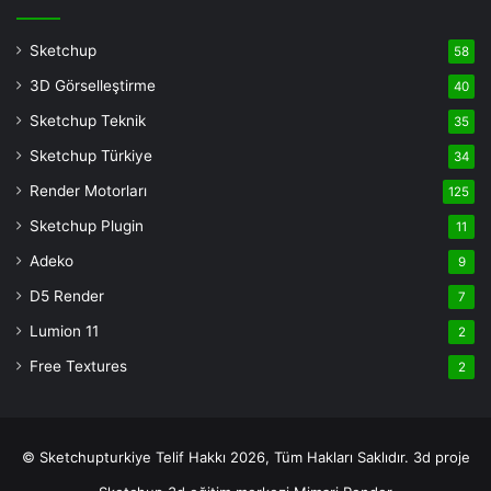
Veren
Siteler
Sketchup
58
Deneme
3D Görselleştirme
40
Bonusu
casino
Sketchup Teknik
35
siteleri
Sketchup Türkiye
34
deneme
Render Motorları
125
bonusu
veren
Sketchup Plugin
11
siteler
Adeko
9
deneme
D5 Render
7
bonusu
veren
Lumion 11
2
siteler
Free Textures
2
© Sketchupturkiye Telif Hakkı 2026, Tüm Hakları Saklıdır.
3d proje