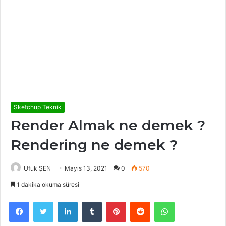
Sketchup Teknik
Render Almak ne demek ?
Rendering ne demek ?
Ufuk ŞEN
Mayıs 13, 2021
0
570
1 dakika okuma süresi
Facebook
Twitter
LinkedIn
Tumblr
Pinterest
Reddit
WhatsApp