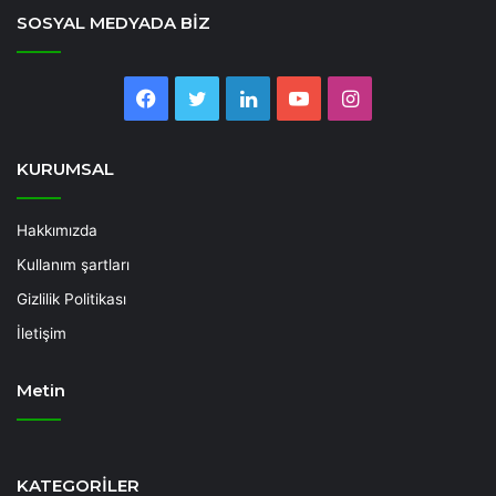
SOSYAL MEDYADA BİZ
Facebook
Twitter
LinkedIn
YouTube
Instagram
KURUMSAL
Hakkımızda
Kullanım şartları
Gizlilik Politikası
İletişim
Metin
Deneme
Bonusu
KATEGORİLER