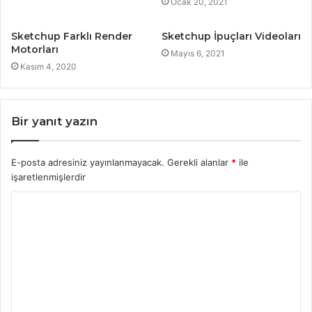
Ocak 20, 2021
Sketchup Farklı Render
Sketchup İpuçları Videoları
Motorları
Mayıs 6, 2021
Kasım 4, 2020
Bir yanıt yazın
E-posta adresiniz yayınlanmayacak.
Gerekli alanlar
*
ile
işaretlenmişlerdir
Y
o
r
u
m
*