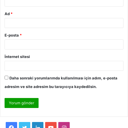
Ad
*
E-posta
*
İnternet sitesi
Daha sonraki yorumlarımda kullanılması için adım, e-posta
adresim ve site adresim bu tarayıcıya kaydedilsin.
F
T
L
Y
I