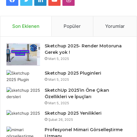
a
w
i
o
n
c
i
n
u
s
Son Eklenen
Popüler
Yorumlar
e
t
k
T
t
Sketchup 2025- Render Motoruna
b
t
e
u
a
Gerek yok !
Mart 5, 2025
o
e
d
b
g
o
r
I
e
r
Sketchup 2025 Pluginleri
Mart 5, 2025
k
n
a
SketchUp 2025’in Öne Çıkan
Özellikleri ve İpuçları
m
Mart 5, 2025
Sketchup 2025 Yenilikleri
Şubat 26, 2025
Profesyonel Mimari Görselleştirme
Uzmanı