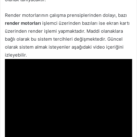
Render motorlarının çalışma prensiplerinden dolayı, bazı
render motorları
işlemci üzerinden bazıları ise ekran kartı
üzerinden render işlemi yapmaktadır. Maddi olanaklara
bağlı olarak bu sistem tercihleri değişmektedir. Güncel
olarak sistem almak isteyenler aşağıdaki video içeriğini
izleyebilir.