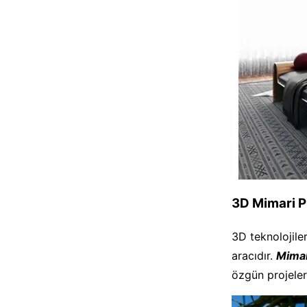
3D Mimari Pr
3D teknolojile
aracıdır.
Mimar
özgün projeler,