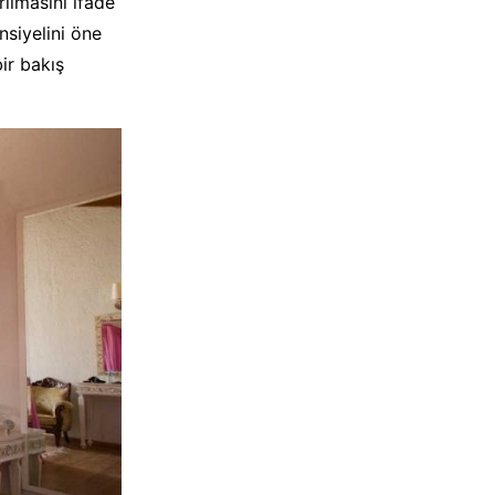
rılmasını ifade
nsiyelini öne
ir bakış