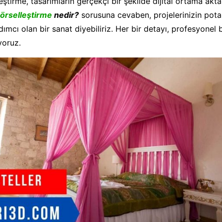
ştirme, tasarımların gerçekçi bir şekilde dijital ortama akta
örselleştirme
nedir?
sorusuna cevaben, projelerinizin pota
mcı olan bir sanat diyebiliriz. Her bir detayı, profesyonel b
ıyoruz.