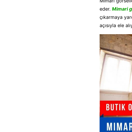
Mimari görselle
eder.
Mimari g
çıkarmaya yardı
açısıyla ele al