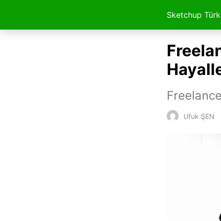
Sketchup Türk
Freela
Hayall
Freelance
Ufuk ŞEN