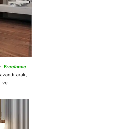
z.
Freelance
kazandırarak,
r ve