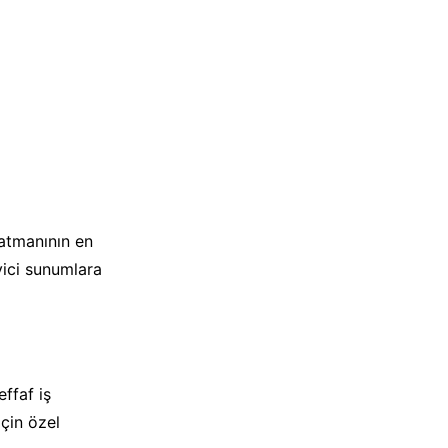
katmanının en
eyici sunumlara
şeffaf iş
çin özel