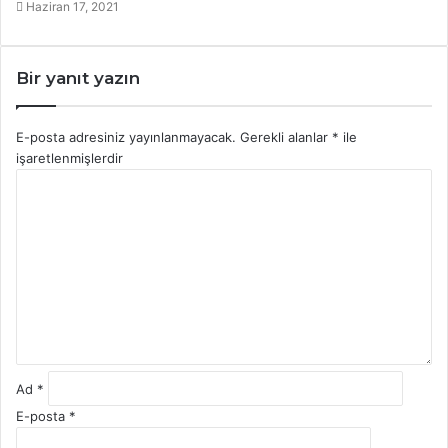
Haziran 17, 2021
Bir yanıt yazın
E-posta adresiniz yayınlanmayacak.
Gerekli alanlar
*
ile
işaretlenmişlerdir
Y
o
r
u
m
*
Ad
*
E-posta
*