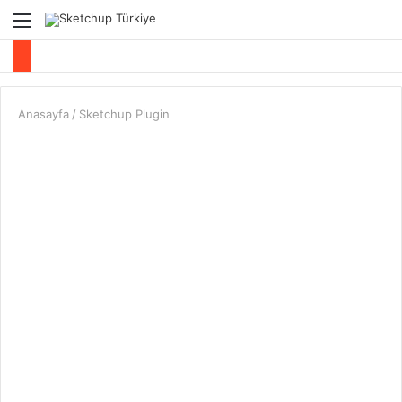
Menü
A
y
...
Anasayfa
/
Sketchup Plugin