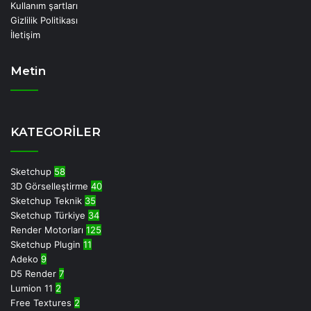
Kullanım şartları
Gizlilik Politikası
İletişim
Metin
Deneme
Bonusu
KATEGORİLER
Veren
Siteler
Deneme
Sketchup
58
Bonusu
3D Görselleştirme
40
casino
Sketchup Teknik
35
siteleri
Sketchup Türkiye
34
deneme
Render Motorları
125
bonusu
Sketchup Plugin
11
veren
Adeko
9
siteler
D5 Render
7
deneme
Lumion 11
2
bonusu
Free Textures
2