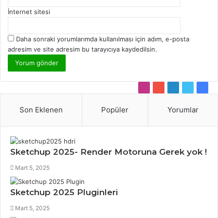
İnternet sitesi
Daha sonraki yorumlarımda kullanılması için adım, e-posta
adresim ve site adresim bu tarayıcıya kaydedilsin.
I
Y
L
T
F
n
o
i
w
a
Son Eklenen
Popüler
Yorumlar
s
u
n
i
c
t
T
k
t
e
a
u
e
t
b
g
b
d
e
o
Sketchup 2025- Render Motoruna Gerek yok !
r
e
I
r
o
Mart 5, 2025
a
n
k
m
Sketchup 2025 Pluginleri
Mart 5, 2025