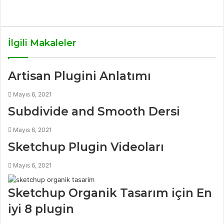
W
e
b
İlgili Makaleler
s
i
t
Artisan Plugini Anlatımı
e
s
Mayıs 6, 2021
i
Subdivide and Smooth Dersi
Mayıs 6, 2021
Sketchup Plugin Videoları
Mayıs 6, 2021
Sketchup Organik Tasarım için En
iyi 8 plugin