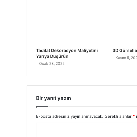
Tadilat Dekorasyon Maliyetini
3D Görselle
Yarıya Düşürün
Kasım 5, 20
Ocak 23, 2025
Bir yanıt yazın
E-posta adresiniz yayınlanmayacak.
Gerekli alanlar
*
i
Y
o