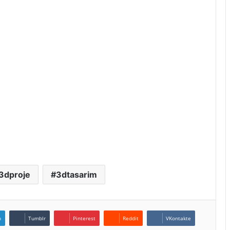
3dproje
3dtasarim
n
Tumblr
Pinterest
Reddit
VKontakte