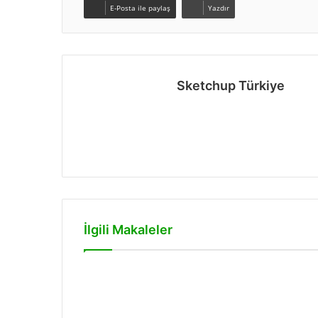
E-Posta ile paylaş
Yazdır
Sketchup Türkiye
Web
sitesi
İlgili Makaleler