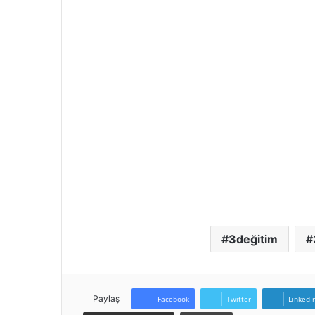
3değitim
Paylaş
Facebook
Twitter
LinkedI