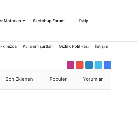
Kayıt
Arama
r Motorları
Sketchup Forum
Takip
kkımızda
Kullanım şartları
Gizlilik Politikası
İletişim
Ol
yap
Instagram
YouTube
LinkedIn
Twitter
Facebook
Son Eklenen
Popüler
Yorumlar
...