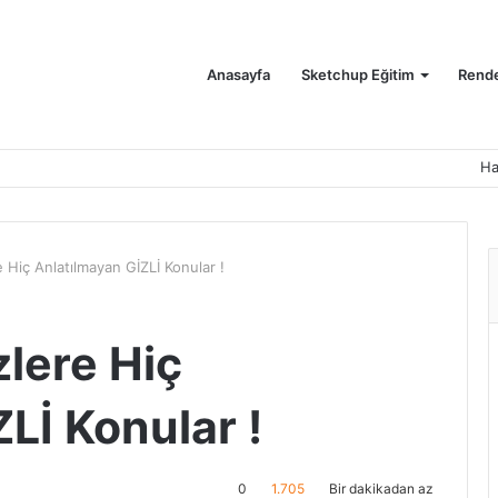
Anasayfa
Sketchup Eğitim
Rende
Ha
e Hiç Anlatılmayan GİZLİ Konular !
zlere Hiç
Lİ Konular !
0
1.705
Bir dakikadan az