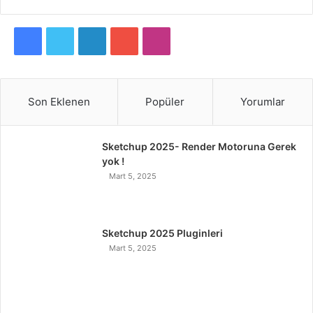
F
T
L
Y
I
a
w
i
o
n
c
i
n
u
s
Son Eklenen
Popüler
Yorumlar
e
t
k
T
t
Sketchup 2025- Render Motoruna Gerek
b
t
e
u
a
yok !
Mart 5, 2025
o
e
d
b
g
o
r
I
e
r
Sketchup 2025 Pluginleri
k
n
a
Mart 5, 2025
m