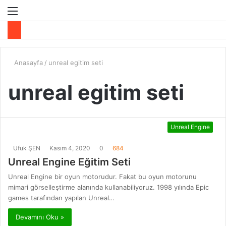
Menü
A
y
...
Anasayfa
/
unreal egitim seti
unreal egitim seti
Unreal Engine
Ufuk ŞEN
Kasım 4, 2020
0
684
Unreal Engine Eğitim Seti
Unreal Engine bir oyun motorudur. Fakat bu oyun motorunu
mimari görselleştirme alanında kullanabiliyoruz. 1998 yılında Epic
games tarafından yapılan Unreal…
Devamını Oku »