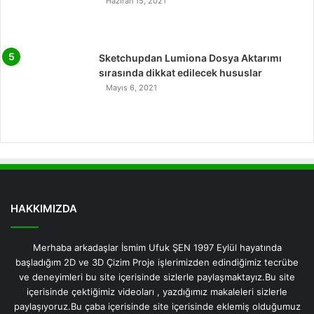
Haziran 15, 2021
Sketchupdan Lumiona Dosya Aktarımı
sırasında dikkat edilecek hususlar
Mayıs 6, 2021
HAKKIMIZDA
Merhaba arkadaşlar İsmim Ufuk ŞEN 1997 Eylül hayatında
başladığım 2D ve 3D Çizim Proje işlerimizden edindiğimiz tecrübe
ve deneyimleri bu site içerisinde sizlerle paylaşmaktayız.Bu site
içerisinde çektiğimiz videoları , yazdığımız makaleleri sizlerle
paylaşıyoruz.Bu çaba içerisinde site içerisinde eklemiş olduğumuz