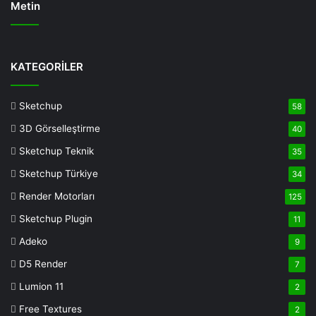
Metin
Deneme
Bonusu
KATEGORİLER
Veren
Siteler
Sketchup
58
Deneme
3D Görselleştirme
40
Bonusu
casino
Sketchup Teknik
35
siteleri
Sketchup Türkiye
34
deneme
Render Motorları
125
bonusu
veren
Sketchup Plugin
11
siteler
Adeko
9
deneme
D5 Render
7
bonusu
veren
Lumion 11
2
siteler
Free Textures
2