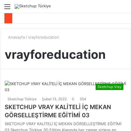
Menü
A
y
...
Anasayfa
/
vrayforeducation
vrayforeducation
Sketchup Vray
Sketchup Türkiye
Şubat 13, 2022
0
354
SKETCHUP VRAY KALİTELİ İÇ MEKAN
GÖRSELLEŞTİRME EĞİTİMİ 03
SKETCHUP VRAY KALİTELİ İÇ MEKAN GÖRSELLEŞTİRME EĞİTİMİ
03 Sketchup Türkiye 3D Eğitim Alanında her zaman sizlere en