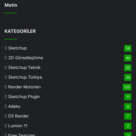
Metin
Deneme
Bonusu
KATEGORİLER
Veren
Siteler
Sketchup
58
Deneme
3D Görselleştirme
40
Bonusu
casino
Sketchup Teknik
35
siteleri
Sketchup Türkiye
34
deneme
Render Motorları
125
bonusu
veren
Sketchup Plugin
11
siteler
Adeko
9
deneme
D5 Render
7
bonusu
veren
Lumion 11
2
siteler
Free Textures
2