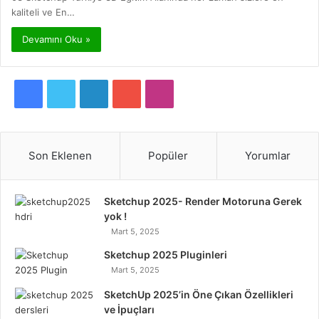
kaliteli ve En…
Devamını Oku »
F
T
L
Y
I
a
w
i
o
n
c
i
n
u
s
Son Eklenen
Popüler
Yorumlar
e
t
k
T
t
Sketchup 2025- Render Motoruna Gerek
b
t
e
u
a
yok !
Mart 5, 2025
o
e
d
b
g
Sketchup 2025 Pluginleri
o
r
I
e
r
Mart 5, 2025
k
n
a
SketchUp 2025’in Öne Çıkan Özellikleri
ve İpuçları