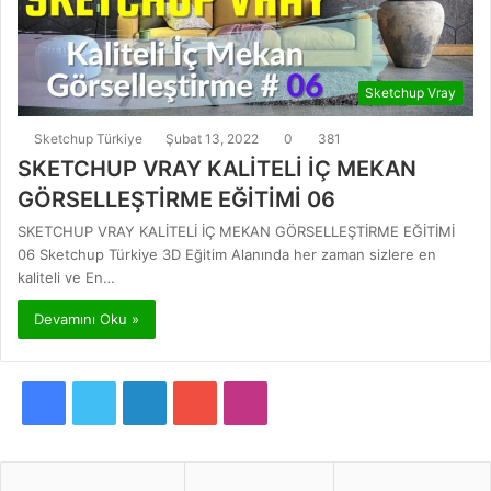
Sketchup Vray
Sketchup Türkiye
Şubat 13, 2022
0
381
SKETCHUP VRAY KALİTELİ İÇ MEKAN
GÖRSELLEŞTİRME EĞİTİMİ 06
SKETCHUP VRAY KALİTELİ İÇ MEKAN GÖRSELLEŞTİRME EĞİTİMİ
06 Sketchup Türkiye 3D Eğitim Alanında her zaman sizlere en
kaliteli ve En…
Devamını Oku »
F
T
L
Y
I
a
w
i
o
n
c
i
n
u
s