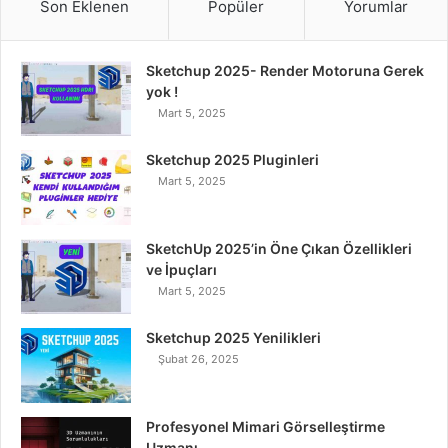
Son Eklenen
Popüler
Yorumlar
e
t
k
T
t
Sketchup 2025- Render Motoruna Gerek
b
t
e
u
a
yok !
Mart 5, 2025
o
e
d
b
g
o
r
I
e
r
Sketchup 2025 Pluginleri
Mart 5, 2025
k
n
a
m
SketchUp 2025’in Öne Çıkan Özellikleri
ve İpuçları
Mart 5, 2025
Sketchup 2025 Yenilikleri
Şubat 26, 2025
Profesyonel Mimari Görselleştirme
Uzmanı