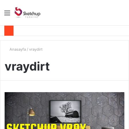
Menü
A
y
...
Anasayfa
/
vraydirt
vraydirt