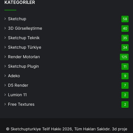
Bonusu
KATEGORİLER
Veren
Siteler
Sketchup
58
Deneme
3D Görselleştirme
40
Bonusu
casino
Sketchup Teknik
35
siteleri
Sketchup Türkiye
34
deneme
Render Motorları
125
bonusu
veren
Sketchup Plugin
11
siteler
Adeko
9
deneme
D5 Render
7
bonusu
veren
Lumion 11
2
siteler
Free Textures
2
© Sketchupturkiye Telif Hakkı 2026, Tüm Hakları Saklıdır.
3d proje