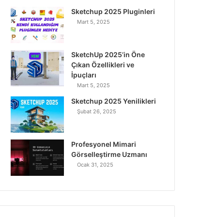
o
r
I
e
r
Sketchup 2025 Pluginleri
Mart 5, 2025
k
n
a
m
SketchUp 2025’in Öne
Çıkan Özellikleri ve
İpuçları
Mart 5, 2025
Sketchup 2025 Yenilikleri
Şubat 26, 2025
Profesyonel Mimari
Görselleştirme Uzmanı
Ocak 31, 2025