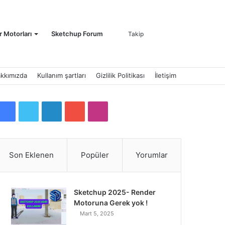
Kayıt
Arama
 Motorları
Sketchup Forum
Takip
kkımızda
Kullanım şartları
Gizlilik Politikası
İletişim
Ol
yap
F
T
L
Y
I
a
w
i
o
n
c
i
n
u
s
Son Eklenen
Popüler
Yorumlar
...
e
t
k
T
t
b
t
e
u
a
Sketchup 2025- Render
Motoruna Gerek yok !
o
e
d
b
g
Mart 5, 2025