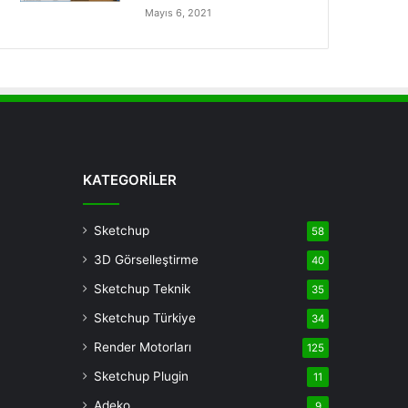
Mayıs 6, 2021
KATEGORİLER
Sketchup
58
3D Görselleştirme
40
Sketchup Teknik
35
Sketchup Türkiye
34
Render Motorları
125
Sketchup Plugin
11
Adeko
9