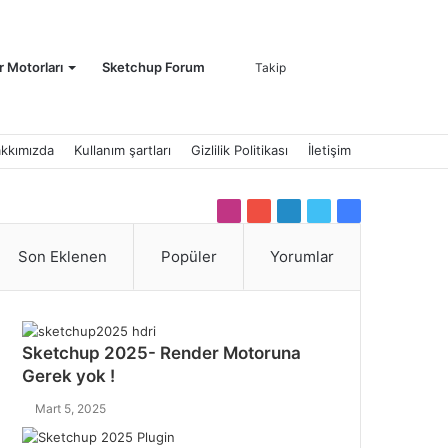
Kayıt
Arama
 Motorları
Sketchup Forum
Takip
kkımızda
Kullanım şartları
Gizlilik Politikası
İletişim
Ol
yap
I
Y
L
T
F
n
o
i
w
a
Son Eklenen
Popüler
Yorumlar
s
u
n
i
c
t
T
k
t
e
a
u
e
t
b
g
b
d
e
...
o
Sketchup 2025- Render Motoruna
r
e
I
r
o
Gerek yok !
a
n
k
m
Mart 5, 2025