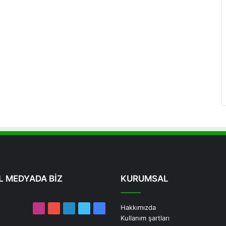
L MEDYADA BİZ
KURUMSAL
Hakkımızda
Instagram
YouTube
LinkedIn
Twitter
Facebook
Kullanım şartları