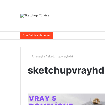
Son Dakika Haberleri
Anasayfa
/
sketchupvrayhdri
sketchupvrayhd