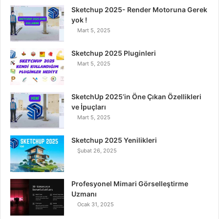
Sketchup 2025- Render Motoruna Gerek
b
t
e
u
a
yok !
Mart 5, 2025
o
e
d
b
g
o
r
I
e
r
Sketchup 2025 Pluginleri
Mart 5, 2025
k
n
a
m
SketchUp 2025’in Öne Çıkan Özellikleri
ve İpuçları
Mart 5, 2025
Sketchup 2025 Yenilikleri
Şubat 26, 2025
Profesyonel Mimari Görselleştirme
Uzmanı
Ocak 31, 2025