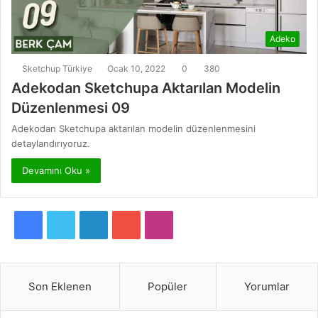
Adeko
Sketchup Türkiye
Ocak 10, 2022
0
380
Adekodan Sketchupa Aktarılan Modelin
Düzenlenmesi 09
Adekodan Sketchupa aktarılan modelin düzenlenmesini
detaylandırıyoruz.
Devamını Oku »
F
T
L
Y
I
a
w
i
o
n
c
i
n
u
s
Son Eklenen
Popüler
Yorumlar
e
t
k
T
t