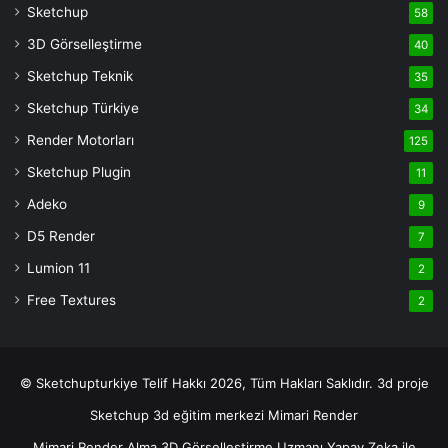
Siteler
Sketchup
58
Deneme
3D Görselleştirme
40
Bonusu
casino
Sketchup Teknik
35
siteleri
Sketchup Türkiye
34
deneme
Render Motorları
125
bonusu
veren
Sketchup Plugin
11
siteler
Adeko
9
deneme
D5 Render
7
bonusu
veren
Lumion 11
2
siteler
Free Textures
2
© Sketchupturkiye Telif Hakkı 2026, Tüm Hakları Saklıdır.
3d proje
Sketchup
3d eğitim merkezi
Mimari Render
Mimari Render Alma
3D Görselleştirme Uzmanı
Yapay Zeka ile