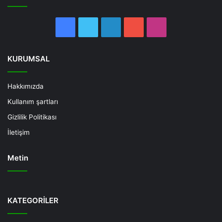
Facebook
Twitter
LinkedIn
YouTube
Instagram
KURUMSAL
Hakkımızda
Kullanım şartları
Gizlilik Politikası
İletişim
Metin
Deneme
Bonusu
KATEGORİLER
Veren