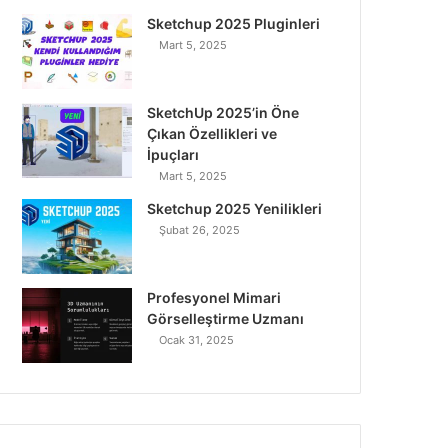
o
r
I
e
r
Sketchup 2025 Pluginleri
Mart 5, 2025
k
n
a
m
SketchUp 2025’in Öne
Çıkan Özellikleri ve
İpuçları
Mart 5, 2025
Sketchup 2025 Yenilikleri
Şubat 26, 2025
Profesyonel Mimari
Görselleştirme Uzmanı
Ocak 31, 2025