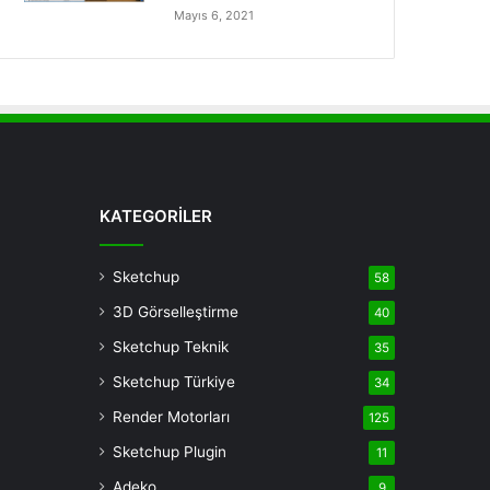
Mayıs 6, 2021
KATEGORİLER
Sketchup
58
3D Görselleştirme
40
Sketchup Teknik
35
Sketchup Türkiye
34
Render Motorları
125
Sketchup Plugin
11
Adeko
9