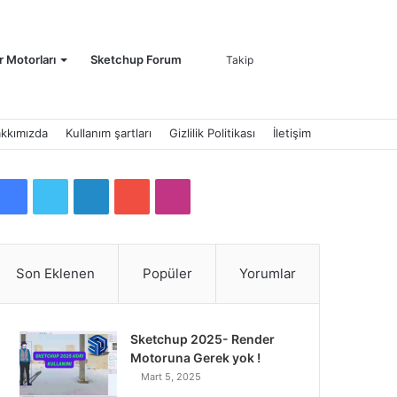
Kayıt
Arama
 Motorları
Sketchup Forum
Takip
kkımızda
Kullanım şartları
Gizlilik Politikası
İletişim
Ol
yap
F
T
L
Y
I
a
w
i
o
n
c
i
n
u
s
Son Eklenen
Popüler
Yorumlar
...
e
t
k
T
t
b
t
e
u
a
Sketchup 2025- Render
Motoruna Gerek yok !
o
e
d
b
g
Mart 5, 2025