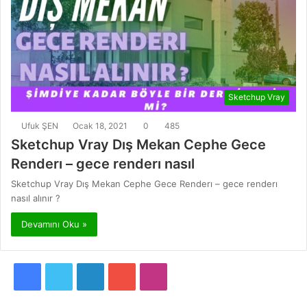
Sketchup Vray
Ufuk ŞEN
Ocak 18, 2021
0
485
Sketchup Vray Dış Mekan Cephe Gece
Renderı – gece renderı nasıl
Sketchup Vray Dış Mekan Cephe Gece Renderı – gece renderı
nasıl alınır ?
Devamını Oku »
F
T
L
Y
I
a
w
i
o
n