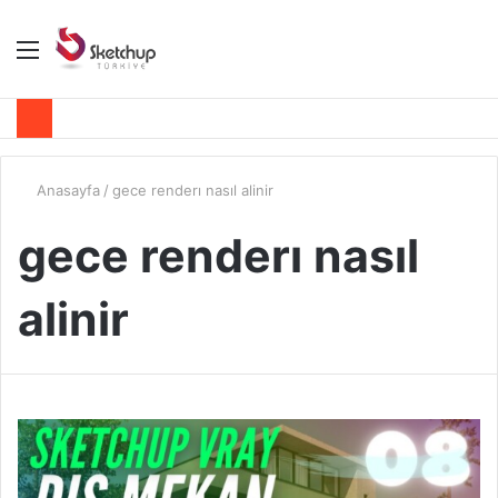
Menü
A
y
...
Anasayfa
/
gece renderı nasıl alinir
gece renderı nasıl
alinir