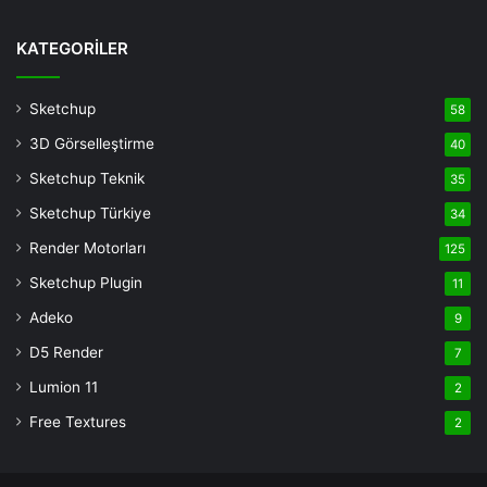
Deneme
Bonusu
KATEGORİLER
Veren
Siteler
Sketchup
58
Deneme
3D Görselleştirme
40
Bonusu
casino
Sketchup Teknik
35
siteleri
Sketchup Türkiye
34
deneme
Render Motorları
125
bonusu
veren
Sketchup Plugin
11
siteler
Adeko
9
deneme
D5 Render
7
bonusu
veren
Lumion 11
2
siteler
Free Textures
2