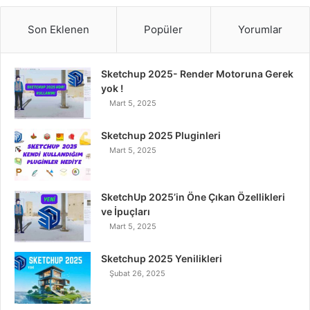
c
i
n
u
s
Son Eklenen
Popüler
Yorumlar
e
t
k
T
t
Sketchup 2025- Render Motoruna Gerek
b
t
e
u
a
yok !
Mart 5, 2025
o
e
d
b
g
o
r
I
e
r
Sketchup 2025 Pluginleri
Mart 5, 2025
k
n
a
m
SketchUp 2025’in Öne Çıkan Özellikleri
ve İpuçları
Mart 5, 2025
Sketchup 2025 Yenilikleri
Şubat 26, 2025