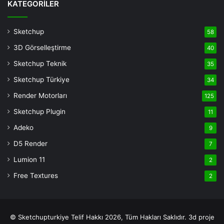
Bonusu
KATEGORİLER
Veren
Siteler
Sketchup
58
Deneme
3D Görselleştirme
40
Bonusu
casino
Sketchup Teknik
35
siteleri
Sketchup Türkiye
34
deneme
Render Motorları
125
bonusu
veren
Sketchup Plugin
11
siteler
Adeko
9
deneme
D5 Render
7
bonusu
veren
Lumion 11
2
siteler
Free Textures
2
© Sketchupturkiye Telif Hakkı 2026, Tüm Hakları Saklıdır.
3d proje