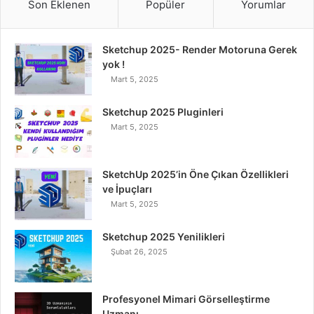
Son Eklenen
Popüler
Yorumlar
e
t
k
T
t
Sketchup 2025- Render Motoruna Gerek
b
t
e
u
a
yok !
Mart 5, 2025
o
e
d
b
g
o
r
I
e
r
Sketchup 2025 Pluginleri
Mart 5, 2025
k
n
a
m
SketchUp 2025’in Öne Çıkan Özellikleri
ve İpuçları
Mart 5, 2025
Sketchup 2025 Yenilikleri
Şubat 26, 2025
Profesyonel Mimari Görselleştirme
Uzmanı