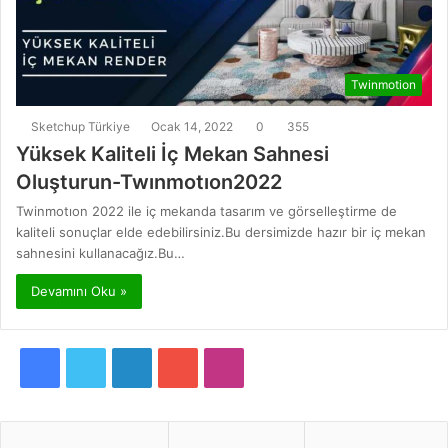
Twinmotion
Sketchup Türkiye
Ocak 14, 2022
0
355
Yüksek Kaliteli İç Mekan Sahnesi
Oluşturun-Twınmotıon2022
Twinmotıon 2022 ile iç mekanda tasarım ve görselleştirme de
kaliteli sonuçlar elde edebilirsiniz.Bu dersimizde hazır bir iç mekan
sahnesini kullanacağız.Bu…
Devamını Oku »
F
T
L
Y
I
a
w
i
o
n
c
i
n
u
s