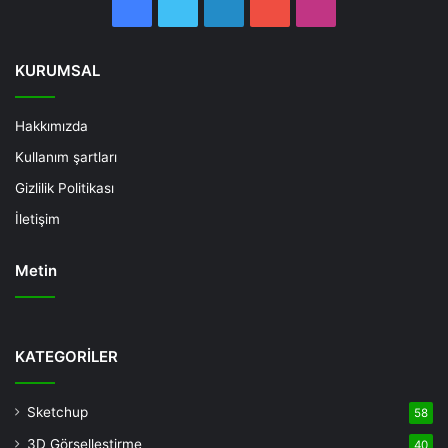
Facebook
Twitter
LinkedIn
YouTube
Instagram
KURUMSAL
Hakkımızda
Kullanım şartları
Gizlilik Politikası
İletişim
Metin
Deneme
Bonusu
KATEGORİLER
Veren
Siteler
Sketchup
58
Deneme
3D Görselleştirme
40