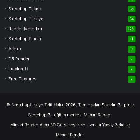
Bonusu
casino
Sketchup Teknik
35
siteleri
Sketchup Türkiye
34
deneme
Render Motorları
125
bonusu
veren
Sketchup Plugin
11
siteler
Adeko
9
deneme
D5 Render
7
bonusu
veren
Lumion 11
2
siteler
Free Textures
2
© Sketchupturkiye Telif Hakkı 2026, Tüm Hakları Saklıdır.
3d proje
Sketchup
3d eğitim merkezi
Mimari Render
Mimari Render Alma
3D Görselleştirme Uzmanı
Yapay Zeka ile
Mimari Render