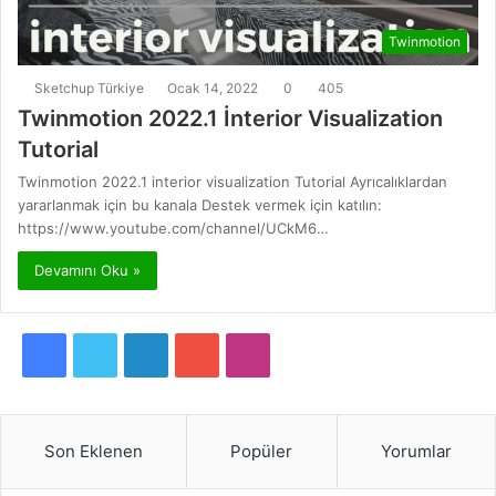
Twinmotion
Sketchup Türkiye
Ocak 14, 2022
0
405
Twinmotion 2022.1 İnterior Visualization
Tutorial
Twinmotion 2022.1 interior visualization Tutorial Ayrıcalıklardan
yararlanmak için bu kanala Destek vermek için katılın:
https://www.youtube.com/channel/UCkM6…
Devamını Oku »
F
T
L
Y
I
a
w
i
o
n
c
i
n
u
s
Son Eklenen
Popüler
Yorumlar
e
t
k
T
t