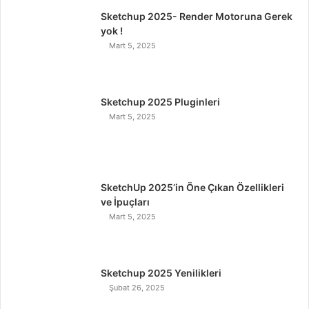
Sketchup 2025- Render Motoruna Gerek
b
t
e
u
a
yok !
Mart 5, 2025
o
e
d
b
g
o
r
I
e
r
Sketchup 2025 Pluginleri
k
n
a
Mart 5, 2025
m
SketchUp 2025’in Öne Çıkan Özellikleri
ve İpuçları
Mart 5, 2025
Sketchup 2025 Yenilikleri
Şubat 26, 2025