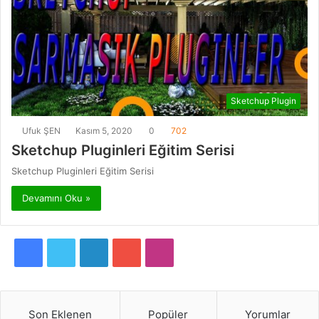
Sketchup Plugin
Ufuk ŞEN
Kasım 5, 2020
0
702
Sketchup Pluginleri Eğitim Serisi
Sketchup Pluginleri Eğitim Serisi
Devamını Oku »
F
T
L
Y
I
a
w
i
o
n
c
i
n
u
s
Son Eklenen
Popüler
Yorumlar