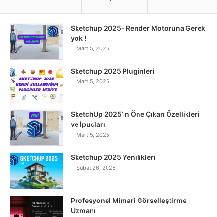
e
t
k
T
t
Sketchup 2025- Render Motoruna Gerek
b
t
e
u
a
yok !
Mart 5, 2025
o
e
d
b
g
o
r
I
e
r
Sketchup 2025 Pluginleri
Mart 5, 2025
k
n
a
m
SketchUp 2025’in Öne Çıkan Özellikleri
ve İpuçları
Mart 5, 2025
Sketchup 2025 Yenilikleri
Şubat 26, 2025
Profesyonel Mimari Görselleştirme
Uzmanı