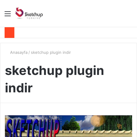
Menü
A
y
...
Anasayfa
/
sketchup plugin indir
sketchup plugin
indir