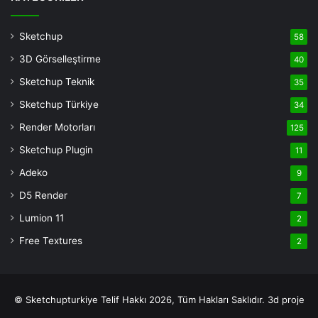
Veren
Siteler
Sketchup
58
Deneme
3D Görselleştirme
40
Bonusu
casino
Sketchup Teknik
35
siteleri
Sketchup Türkiye
34
deneme
Render Motorları
125
bonusu
veren
Sketchup Plugin
11
siteler
Adeko
9
deneme
D5 Render
7
bonusu
veren
Lumion 11
2
siteler
Free Textures
2
© Sketchupturkiye Telif Hakkı 2026, Tüm Hakları Saklıdır.
3d proje