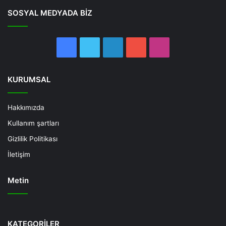
SOSYAL MEDYADA BİZ
Facebook
Twitter
LinkedIn
YouTube
Instagram
KURUMSAL
Hakkımızda
Kullanım şartları
Gizlilik Politikası
İletişim
Metin
Deneme
Bonusu
KATEGORİLER