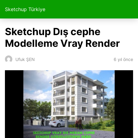
Sketchup Türkiye
Sketchup Dış cephe
Modelleme Vray Render
6 yıl önce
Ufuk ŞEN