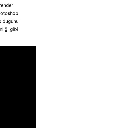
render
Photoshop
 olduğunu
lığı gibi