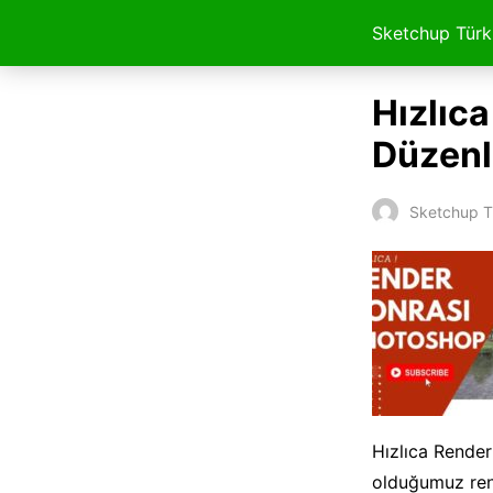
Sketchup Türk
Hızlıc
Düzenl
Sketchup T
Hızlıca Rende
olduğumuz ren