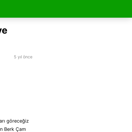
ve
5 yıl önce
arı göreceğiz
lan Berk Çam