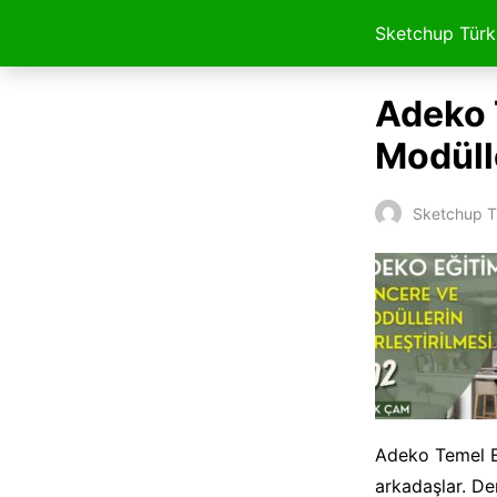
Sketchup Türk
Adeko 
Modülle
Sketchup T
Adeko Temel Eğ
arkadaşlar. De