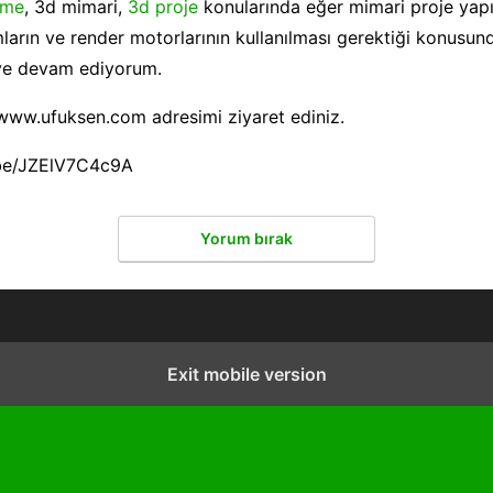
rme
, 3d mimari,
3d proje
konularında eğer mimari proje yapı
arın ve render motorlarının kullanılması gerektiği konusund
eye devam ediyorum.
 www.ufuksen.com adresimi ziyaret ediniz.
.be/JZElV7C4c9A
Yorum bırak
Exit mobile version