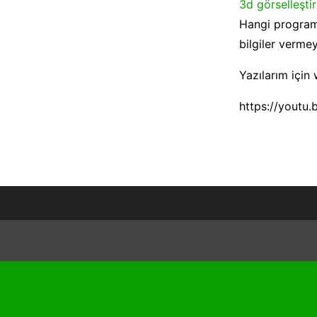
3d görselleşti
Hangi programl
bilgiler verm
Yazılarım için
https://youtu